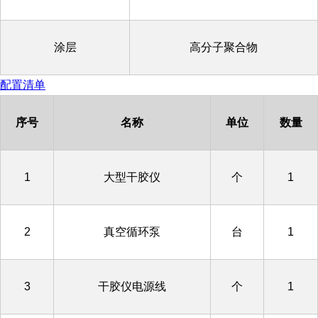
涂层
高分子聚合物
配置清单
序号
名称
单位
数量
1
大型干胶仪
个
1
2
真空循环泵
台
1
3
干胶仪电源线
个
1